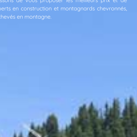
issons de vous proposer les meilleurs prix et de
xperts en construction et montagnards chevronnés,
achevés en montagne.