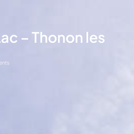
Lac – Thonon les
ents